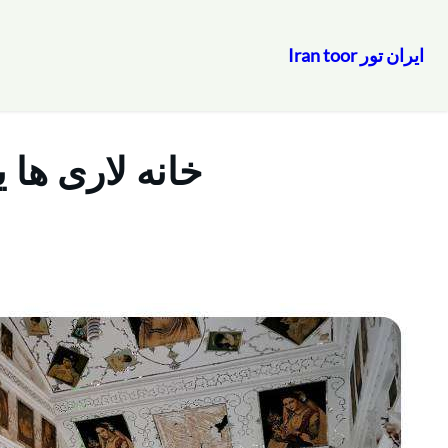
ایران تور Iran toor
رفتن
به
محتوا
خانه لاری ها 