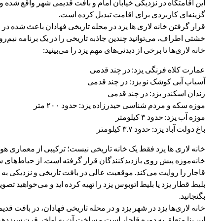
این اقامتگاه در نزدیکی خیابان امام و بافت قدیمی شهر واقع شده و
گزینه‌ای کاربردی برای اقامت تبدیل کرده است.
قرار گرفتن خانه لاری ها یزد در محله تاریخی فهادان باعث شده در فا
خشتی اطراف، می‌توانید چندین جاذبه تاریخی را در یک برنامه نیم‌رو
خانه لاری‌ها تا برخی از دیدنی‌های مهم یزد را می‌بینید:
عمارت کلاه فرنگی یزد: در چند قدمی
آسیاب آبی کوشک نو یزد: در چند قدمی
زندان اسکندر یزد: در چند قدمی
موزه سکه و مردم شناسی حیدرزاده یزد: حدود ۲۰۰ متر
موزه آب یزد: حدود ۳ کیلومتر
باغ دولت آباد یزد: حدود ۳.۷ کیلومتر
خانه لاری ها یزد فقط یک خانه تاریخی نیست؛ ترکیبی از معماری 
خانه‌موزه پیش روی بازدیدکنندگان قرار گرفته است. از حیاط‌های سه‌
قاجار را روایت می‌کند. موقعیت عالی در بافت تاریخی و نزدیکی به 
بلیط قطار یزد یا بلیط اتوبوس یزد را تهیه کرده اید و می‌خواهید تصو
بگنجانید.
خانه لاری‌ها یزد در شهر یزد و در محله تاریخی فهادان، در بافت ق
این بنا متعلق به دوره قاجار است و ساخت آن به اواخر قرن سیزده