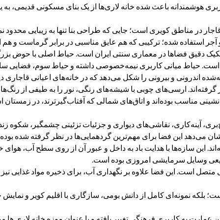
 کاربری هوشمندانه باعث شده خانه لاری‌ها از یک بنای مسکونی قدیمی، به
 قاجار در مناطق کویری است؛ جایی که طراحی بنا تنها به زیبایی محدود 
جر استفاده شده؛ ترکیبی که هم عایق مناسبی در برابر گرماست و هم اس
 تفکیک دقیق فضاها در معماری سنتی ایران است. حیاط اصلی با حوض بز
 است. حیاط میانی کاربری نیمه‌خصوصی داشته و حیاط سوم، فضایی ساده‌ت
ده اندرونی و بیرونی را شکل می‌دهد که در خانه‌های اعیانی قاجاری دی
گرفته‌اند. ارسی‌های چوبی با شیشه‌های رنگی، نور را به طیفی از رنگ‌ها
تان‌نشینی مناسب بوده‌اند و اتاق‌های شمالی که آفتاب‌گیرترند، در زمستان ا
‌بری، آینه‌کاری، نقاشی‌های دیواری و جزئیات تزئینی چشمگیر، شکوه زند
شان می‌دهد این فضا برای مهم‌ترین گردهمایی‌ها در نظر گرفته شده بوده
ند. این سازه‌ها با هدایت باد به داخل و عبور آن از روی سطح آب، هوای 
بیعی وسایل سرمایشی امروزی بوده است.
تصل است. این فضا علاوه بر نگهداری آب، برای ذخیره مواد غذایی نیز ک
ست؛ بلکه نمونه‌ای کامل از دانش بومی، سازگاری با اقلیم کویر و نمایش 
ین عمارت به کاربری فرهنگی تغییر یافته و با عنوان موزه خانه لاری ها م