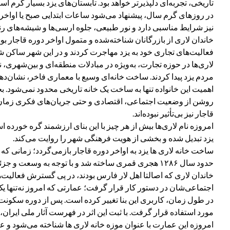
تاریخی، تجربه‌ای دلپذیرتر خواهد بود. تابستان‌های یزد بسیار گرم 
در روزهای گرم سال، پیشنهاد می‌شود ساعات ابتدایی صبح یا اواخر عص
نیز شرایط مناسبی دارد و نور طبیعی، جلوه ارسی‌ها و شیشه‌های رنگ
خاندان لاری از بازرگانان شناخته‌شده و متمول اواخر دوره قاجار ب
فعالیت‌های تجاری خود به یزد مهاجرت کردند و در این شهر ساکن شد
لاری‌ها در حوزه تجارت، به‌ویژه در مبادلات منطقه‌ای و بین‌شهری،
مردم یزد پیدا کردند. ساخت خانه‌ای وسیع با معماری فاخر، نشان‌ده
اهمیت این خانواده تنها به ساخت یک خانه تاریخی محدود نمی‌شود. بخ
روشن از وضعیت اجتماعی، اقتصادی و حتی جریان‌های فکری زمان خود 
قاجار نیز بی‌تأثیر نبوده‌اند.
امروزه نام لاری‌ها بیش از هر چیز با این بنای ارزشمند گره خورده 
یزد تبدیل شده و بخشی از هویت فرهنگی شهر را روایت می‌کند.
ساخت خانه لاری ها یزد به اواخر دوره قاجار بازمی‌گردد؛ زمانی که
حدود سال ۱۲۸۶ هجری قمری ساخته شد و با توجه به وسعت و جزئیات معماری‌اش، از همان ابتدا به‌عنوان محل سکونت یکی از خانواده‌های متمول شهر شناخته می‌شد.
خاندان لاری که اصالتا اهل لار فارس بودند، در پی گسترش فعالیت‌ه
اجتماعی‌شان در دستور کار قرار گرفت؛ عمارتی که امروز نه‌تنها 
در طول زمان، کاربری این بنا تغییر کرده است. پس از دوره سکونت
مورد استفاده قرار گرفت. با ثبت این اثر در فهرست آثار ملی ایران،
امروزه این عمارت با عنوان موزه خانه لاری ها شناخته می‌شود و عل