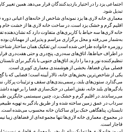
اجتماعی یزد را در اختیار بازدیدکنندگان قرار می‌دهد. همین تغییر
تبدیل شود.
معماری خانه لاری ها یزد نمونه‌ای شاخص از خانه‌های اعیانی دوره
اقلیم گرم و خشک یزد است. در ساخت خانه لاری ها از خشت خام و آ
خانه لاری‌ها سه حیاط با کاربری‌های متفاوت دارد که نشان‌دهنده
به‌شمار می‌رفته و محل برگزاری مراسم و پذیرایی از مهمانان بوده
روزمره خانواده طراحی شده است. این تفکیک همان ساختار شناخته‌ش
در اطراف حیاط‌ها، اتاق‌های سه‌دری، پنج‌دری و حتی هفت‌دری قرار 
تنظیم‌کننده نور و دما را دارند. اتاق‌های جنوبی با بادگیر برای تابس
فصلی میان فضاها، بخشی از هوشمندی معماری کویری است.
یکی از شاخص‌ترین بخش‌های خانه، تالار آیینه است؛ فضایی که با گچ
می‌گذارد. ستون‌های بلند، رسمی‌بندی‌های سقف و تزئینات پرکار، ن
بادگیرهای بلند خانه، نقش اصلی در خنک‌سازی فضا را برعهده داشته‌ا
می‌رساندند. در اقلیم گرم و خشک یزد، چنین سیستمی جایگزین ط
سرداب در عمق زمین ساخته شده و از طریق بادگیر به تهویه طبیعی م
تابستان، پناهگاهی خنک برای ساکنان خانه محسوب می‌شده است.
در مجموع، معماری خانه لاری‌ها تنها مجموعه‌ای از فضاهای زیبا نی
قاجار است.
امروز خانه لاری ها تنها یک بنای تاریخی با معماری قاجاری نیست؛ ا