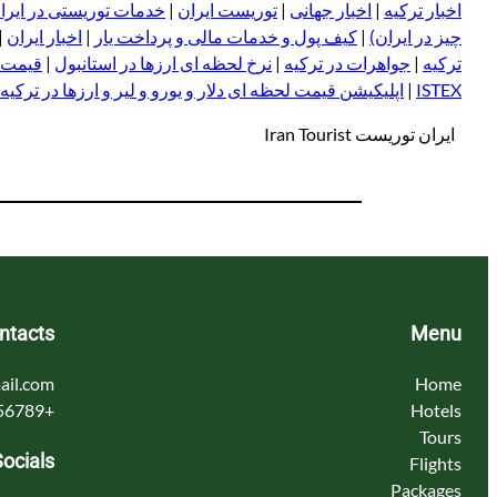
اخبار ترکیه
|
اخبار جهانی
|
توریست ایران
|
خدمات توریستی در ایرا
چیز در ایران)
|
کیف پول و خدمات مالی و پرداخت یار
|
اخبار ایران
|
ترکیه
|
جواهرات در ترکیه
|
نرخ لحظه ای ارزها در استانبول
|
قیمت د
ISTEX
|
اپلیکیشن قیمت لحظه ای دلار و یورو و لیر و ا
ر
زها در ترکیه
ایران توریست Iran Tourist
ntacts
Menu
ail.com
Home
+123456789
Hotels
Tours
Socials
Flights
Packages