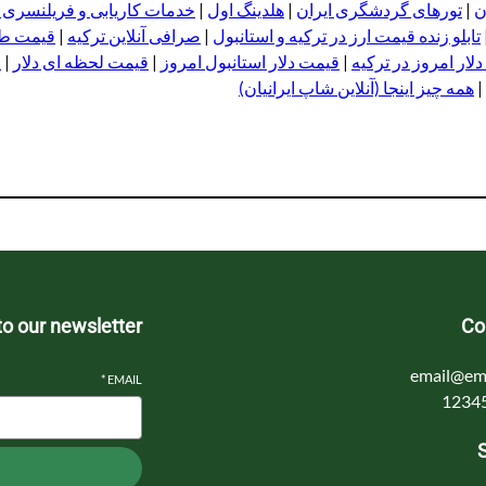
ن
|
تورهای گردشگری ایران
|
هلدینگ اول
|
خدمات کاریابی و فریلنسری
تابلو زنده قیمت ارز در ترکیه و استانبول
|
صرافی آنلاین ترکیه
|
قیمت طلا
لار امروز در ترکیه
|
قیمت دلار استانبول امروز
|
قیمت لحظه ای دلار
|
ا
|
همه چیز اینجا (آنلاین شاپ ایرانیان)
to our newsletter
Co
email@em
*
EMAIL