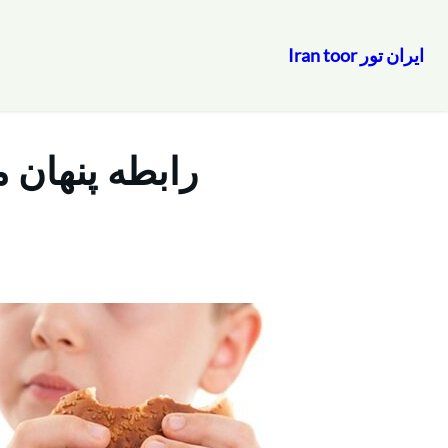
ایران تور Iran toor
رفتن
به
محتوا
رابطه پنهان 