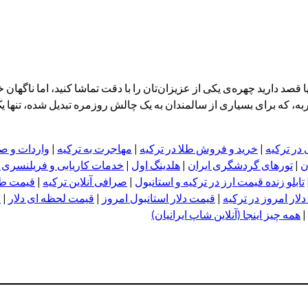
صد دارید چهره‌ی یکی از عزیزان‌تان را با دقت تماشا کنید، اما ناگهان 
ربه، که برای بسیاری از سالمندان به یک چالش روزمره تبدیل شده، تنها 
 در ترکیه
|
خرید و فروش طلا در ترکیه
|
مهاجرت به ترکیه
|
واردات و صا
ن
|
تورهای گردشگری ایران
|
هلدینگ اول
|
خدمات کاریابی و فریلنسری
تابلو زنده قیمت ارز در ترکیه و استانبول
|
صرافی آنلاین ترکیه
|
قیمت طلا
لار امروز در ترکیه
|
قیمت دلار استانبول امروز
|
قیمت لحظه ای دلار
|
ا
|
همه چیز اینجا (آنلاین شاپ ایرانیان)