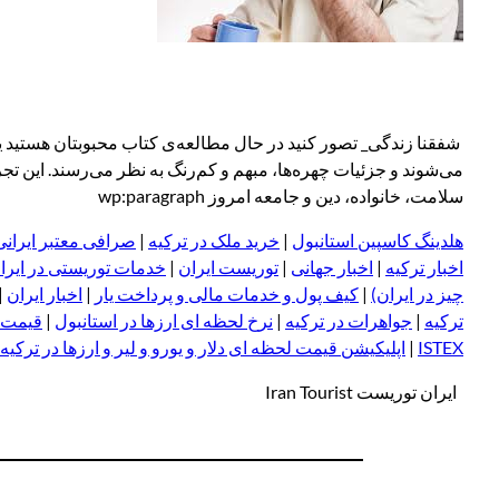
شفقنا زندگی_ تصور کنید در حال مطالعه‌ی کتاب محبوبتان هستید یا ق
می‌شوند و جزئیات چهره‌ها، مبهم و کم‌رنگ به نظر می‌رسند. این تج
سلامت، خانواده، دین و جامعه امروز wp:paragraph
هلدینگ کاسپین استانبول
|
خرید ملک در ترکیه
|
صرافی معتبر ایرانی
اخبار ترکیه
|
اخبار جهانی
|
توریست ایران
|
خدمات توریستی در ایرا
چیز در ایران)
|
کیف پول و خدمات مالی و پرداخت یار
|
اخبار ایران
|
ترکیه
|
جواهرات در ترکیه
|
نرخ لحظه ای ارزها در استانبول
|
قیمت د
ISTEX
|
اپلیکیشن قیمت لحظه ای دلار و یورو و لیر و ا
ر
زها در ترکیه
ایران توریست Iran Tourist