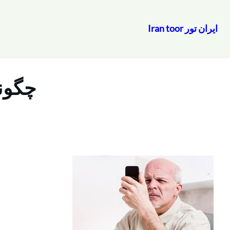
ایران تور Iran toor
رفتن
به
محتوا
چگونه