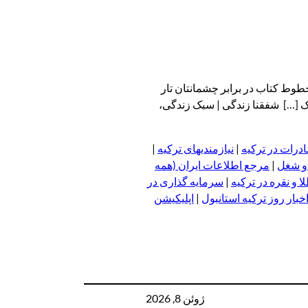
خطوط کتاب در برابر چشمانتان تار
یک […] شفقنا زندگی | سبک زندگی،
درات در ترکیه
|
نیازمندیهای ترکیه
|
 و شغل
|
مرجع اطلاعات ایران (همه
 و نقره در ترکیه
|
سرمایه گذاری در
خبار روز ترکیه استانبول
|
اپلیکیشن
ژوئن 8, 2026