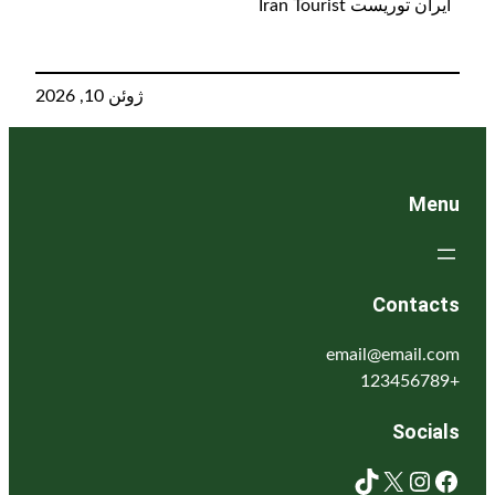
یران توریست Iran Tourist
ژوئن 10, 2026
Men
Contact
email@email.co
+123456
Social
TikTok
X
Instagram
Facebo