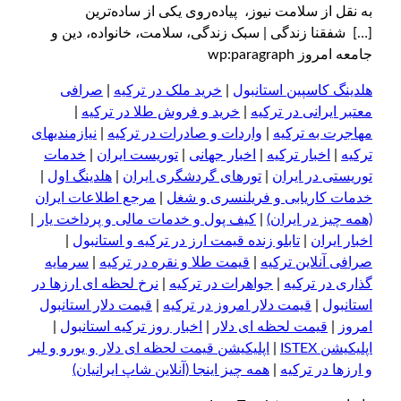
ه نقل از سلامت نیوز، پیاده‌روی یکی از ساده‌ترین
…] شفقنا زندگی | سبک زندگی، سلامت، خانواده، دین و
امعه امروز wp:paragraph
لدینگ کاسپین استانبول
|
خرید ملک در ترکیه
|
صرافی
عتبر ایرانی در ترکیه
|
خرید و فروش طلا در ترکیه
|
هاجرت به ترکیه
|
واردات و صادرات در ترکیه
|
نیازمندیهای
رکیه
|
اخبار ترکیه
|
اخبار جهانی
|
توریست ایران
|
خدمات
وریستی در ایران
|
تورهای گردشگری ایران
|
هلدینگ اول
|
دمات کاریابی و فریلنسری و شغل
|
مرجع اطلاعات ایران
همه چیز در ایران)
|
کیف پول و خدمات مالی و پرداخت یار
|
خبار ایران
|
تابلو زنده قیمت ارز در ترکیه و استانبول
|
رافی آنلاین ترکیه
|
قیمت طلا و نقره در ترکیه
|
سرمایه
ذاری در ترکیه
|
جواهرات در ترکیه
|
نرخ لحظه ای ارزها در
ستانبول
|
قیمت دلار امروز در ترکیه
|
قیمت دلار استانبول
مروز
|
قیمت لحظه ای دلار
|
اخبار روز ترکیه استانبول
|
پلیکیشن ISTEX
|
اپلیکیشن قیمت لحظه ای دلار و یورو و لیر
 ا
ر
زها در ترکیه
|
همه چیز اینجا (آنلاین شاپ ایرانیان)