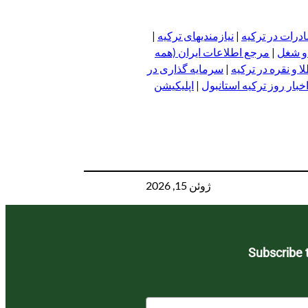
درات در ترکیه
|
نیازمندیهای ترکیه
|
 و شغل
|
مرجع اطلاعات ایران (همه
 و نقره در ترکیه
|
سرمایه گذاری در
خبار روز ترکیه استانبول
|
اپلیکیشن
ژوئن 15, 2026
Subscribe 