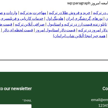
wp:paragraph
 در ترکیه
|
خرید و فروش طلا در ترکیه
|
مهاجرت به ترکیه
|
واردات و صا
ن
|
تورهای گردشگری ایران
|
هلدینگ اول
|
خدمات کاریابی و فریلنسری
تابلو زنده قیمت ارز در ترکیه و استانبول
|
صرافی آنلاین ترکیه
|
قیمت طلا
لار امروز در ترکیه
|
قیمت دلار استانبول امروز
|
قیمت لحظه ای دلار
|
ا
|
همه چیز اینجا (آنلاین شاپ ایرانیان)
to our newsletter
Co
email@em
*
EMAIL