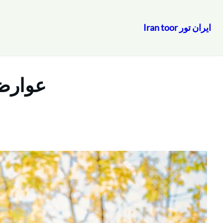
ایران تور Iran toor
رفتن
به
محتوا
عوارض 