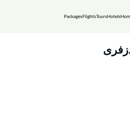
Packages
Flights
Tours
Hotels
Hom
دزفری