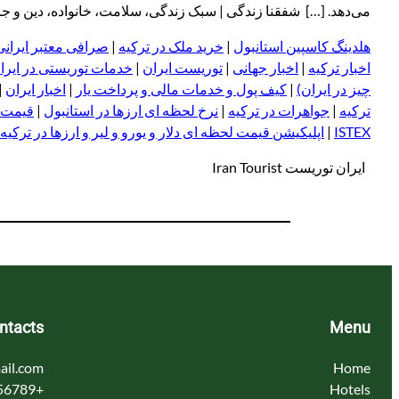
می‌دهد. […] شفقنا زندگی | سبک زندگی، سلامت، خانواده، دین و جامعه امروز 
هلدینگ کاسپین استانبول
|
خرید ملک در ترکیه
|
صرافی معتبر ایرانی
اخبار ترکیه
|
اخبار جهانی
|
توریست ایران
|
خدمات توریستی در ایرا
چیز در ایران)
|
کیف پول و خدمات مالی و پرداخت یار
|
اخبار ایران
|
ترکیه
|
جواهرات در ترکیه
|
نرخ لحظه ای ارزها در استانبول
|
قیمت د
ISTEX
|
اپلیکیشن قیمت لحظه ای دلار و یورو و لیر و ا
ر
زها در ترکیه
ایران توریست Iran Tourist
ntacts
Menu
ail.com
Home
+123456789
Hotels