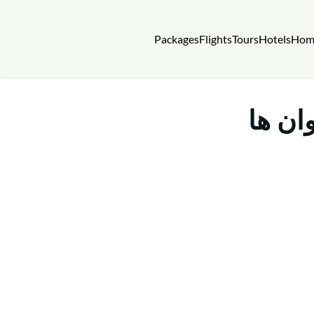
Packages
Flights
Tours
Hotels
Hom
ان ها