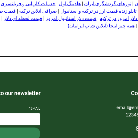
ن
|
تورهای گردشگری ایران
|
هلدینگ اول
|
خدمات کاریابی و فریلنسری
تابلو زنده قیمت ارز در ترکیه و استانبول
|
صرافی آنلاین ترکیه
|
قیمت طلا
لار امروز در ترکیه
|
قیمت دلار استانبول امروز
|
قیمت لحظه ای دلار
|
ا
|
همه چیز اینجا (آنلاین شاپ ایرانیان)
to our newsletter
Co
email@em
*
EMAIL