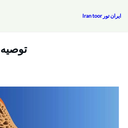
ایران تور Iran toor
رفتن
به
محتوا
توصیه‌