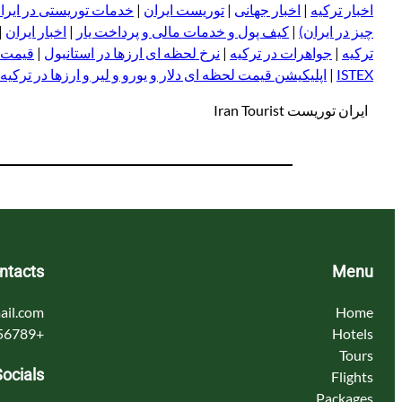
اخبار ترکیه
|
اخبار جهانی
|
توریست ایران
|
خدمات توریستی در ایرا
چیز در ایران)
|
کیف پول و خدمات مالی و پرداخت یار
|
اخبار ایران
|
ترکیه
|
جواهرات در ترکیه
|
نرخ لحظه ای ارزها در استانبول
|
قیمت د
ISTEX
|
اپلیکیشن قیمت لحظه ای دلار و یورو و لیر و ا
ر
زها در ترکیه
ایران توریست Iran Tourist
ntacts
Menu
ail.com
Home
+123456789
Hotels
Tours
Socials
Flights
Packages