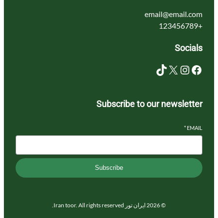
email@email.c
Socia
TikTok
X
Instagram
Subscribe to our newslett
*
EM
Subscribe
© 2026 ایران تور Iran toor. All rights reserved.