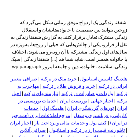
قنا زندگی_ یک ازدواج موفق زمانی شکل می‌گیرد که
ین بتوانند بین صمیمیت با خانواده‌هایشان و استقلال
دگی مشترک تعادل برقرار کنند. به گزارش شفقنا زندگی به
 از فرارو، یکی از چالش‌هایی که خیلی از زوج‌ها، به‌ویژه در
‌های اول زندگی مشترک، با آن روبه‌رو می‌شوند، اختلاف
 خانواده همسر است. شاید شما هم […] شفقنا زندگی | سبک
گی، سلامت، خانواده، دین و جامعه امروز wp:paragraph
دینگ کاسپین استانبول
|
خرید ملک در ترکیه
|
صرافی معتبر
انی در ترکیه
|
خرید و فروش طلا در ترکیه
|
مهاجرت به
کیه
|
واردات و صادرات در ترکیه
|
نیازمندیهای ترکیه
|
اخبار
کیه
|
اخبار جهانی
|
توریست ایران
|
خدمات توریستی در
ان
|
تورهای گردشگری ایران
|
هلدینگ اول
|
خدمات
ریابی و فریلنسری و شغل
|
مرجع اطلاعات ایران (همه چیز
ایران)
|
کیف پول و خدمات مالی و پرداخت یار
|
اخبار ایران
ابلو زنده قیمت ارز در ترکیه و استانبول
|
صرافی آنلاین