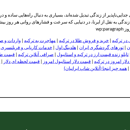
یی‌ناپذیر از زندگی تبدیل شده‌اند، بسیاری به دنبال راه‌هایی ساده و
گی به نقل از ایرنا، در دنیایی که سرعت و فشارهای روانی هر روز بیشت
wp:
 در ترکیه
|
خرید و فروش طلا در ترکیه
|
مهاجرت به ترکیه
|
واردات و صا
ن
|
تورهای گردشگری ایران
|
هلدینگ اول
|
خدمات کاریابی و فریلنسری
تابلو زنده قیمت ارز در ترکیه و استانبول
|
صرافی آنلاین ترکیه
|
قیمت طلا
لار امروز در ترکیه
|
قیمت دلار استانبول امروز
|
قیمت لحظه ای دلار
|
ا
|
همه چیز اینجا (آنلاین شاپ ایرانیان)