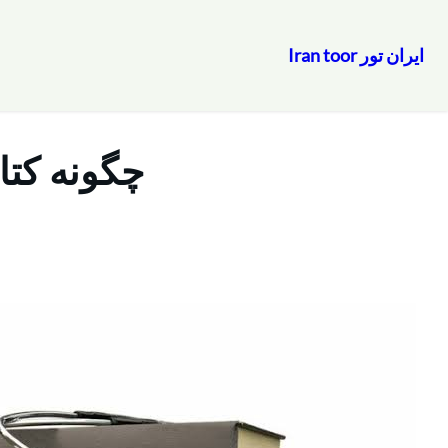
ایران تور Iran toor
رفتن
به
محتوا
چگونه کتا