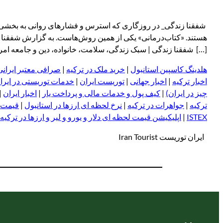
شفقنا زندگی_ در روزگاری که استرس و فشارهای روانی به بخشی جدا
هستند. «کتاب‌درمانی» یکی از همین روش‌هاست. به گزارش شفقنا زند
[…] شفقنا زندگی | سبک زندگی، سلامت، خانواده، دین و جامعه امروز paragraph
هلدینگ کاسپین استانبول
|
خرید ملک در ترکیه
|
صرافی معتبر ایرانی
اخبار ترکیه
|
اخبار جهانی
|
توریست ایران
|
خدمات توریستی در ایرا
چیز در ایران)
|
کیف پول و خدمات مالی و پرداخت یار
|
اخبار ایران
|
ترکیه
|
جواهرات در ترکیه
|
نرخ لحظه ای ارزها در استانبول
|
قیمت د
ISTEX
|
اپلیکیشن قیمت لحظه ای دلار و یورو و لیر و ا
ر
زها در ترکیه
ایران توریست Iran Tourist